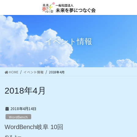
コ
ナ
ン
ビ
テ
ゲ
ン
ー
ツ
シ
に
ョ
イベント情報
移
ン
動
に
移
動
HOME
イベント情報
2018年4月
2018年4月
2018年4月14日
WordBench
WordBench岐阜 10回
やるよー